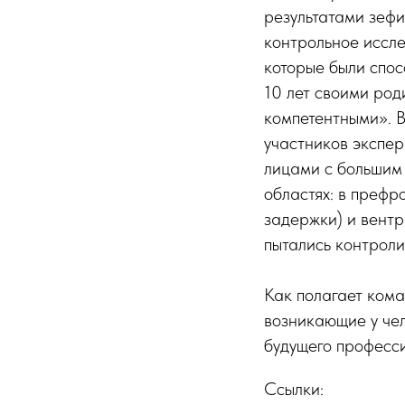
результатами зефи
контрольное иссле
которые были спос
10 лет своими род
компетентными». В
участников экспер
лицами с большим
областях: в префр
задержки) и вентр
пытались контрол
Как полагает кома
возникающие у че
будущего професси
Ссылки: