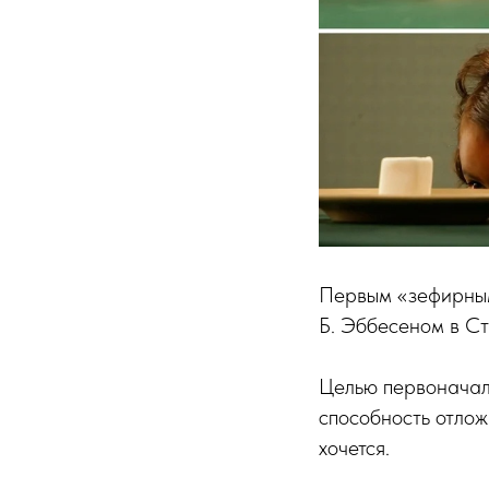
Первым «зефирным
Б. Эббесеном в Ст
Целью первоначаль
способность отложи
хочется.