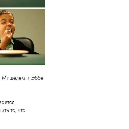
м Мишелем и Эббе
вается
ить то, что