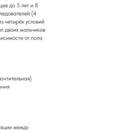
цев до 5 лет и 8
следователей (4
з четырёх условий
ал двоих мальчиков
висимости от пола
очтительная)
ения
ляции между