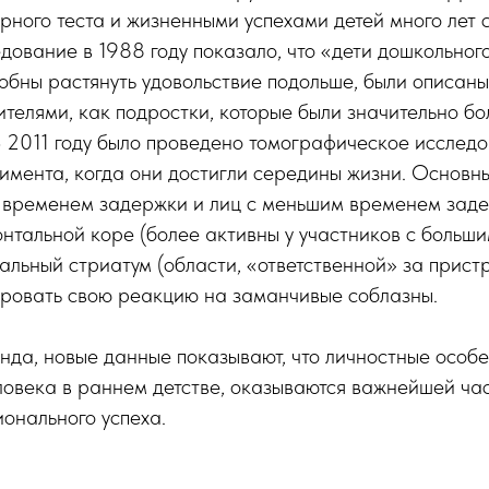
рного теста и жизненными успехами детей много лет 
дование в 1988 году показало, что «дети дошкольного
обны растянуть удовольствие подольше, были описаны
ителями, как подростки, которые были значительно бо
 2011 году было проведено томографическое исслед
имента, когда они достигли середины жизни. Основн
 временем задержки и лиц с меньшим временем заде
онтальной коре (более активны у участников с больш
альный стриатум (области, «ответственной» за пристр
ировать свою реакцию на заманчивые соблазны.
нда, новые данные показывают, что личностные особе
ловека в раннем детстве, оказываются важнейшей ча
онального успеха.