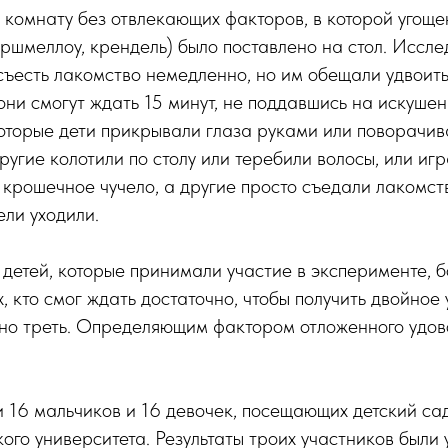
 комнату без отвлекающих факторов, в которой угоще
ршмеллоу, крендель) было поставлено на стол. Иссле
съесть лакомство немедленно, но им обещали удвоит
 они смогут ждать 15 минут, не поддавшись на искуше
оторые дети прикрывали глаза руками или поворачива
другие колотили по столу или теребили волосы, или иг
о крошечное чучело, а другие просто съедали лакомств
ели уходили.
детей, которые принимали участие в эксперименте, 
х, кто смог ждать достаточно, чтобы получить двойное
но треть. Определяющим фактором отложенного удов
16 мальчиков и 16 девочек, посещающих детский сад
ого университета. Результаты троих участников были