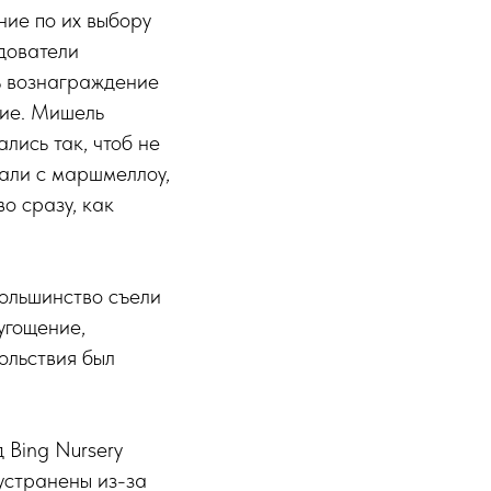
ние по их выбору
дователи
ь вознаграждение
ние. Мишель
лись так, чтоб не
рали с маршмеллоу,
о сразу, как
большинство съели
 угощение,
ольствия был
 Bing Nursery
 устранены из-за