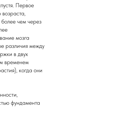
спустя. Первое
 возраста,
 более чем через
лее
ование мозга
ые различия между
ржки в двух
им временем
астия), когда они
нности,
стью фундамента