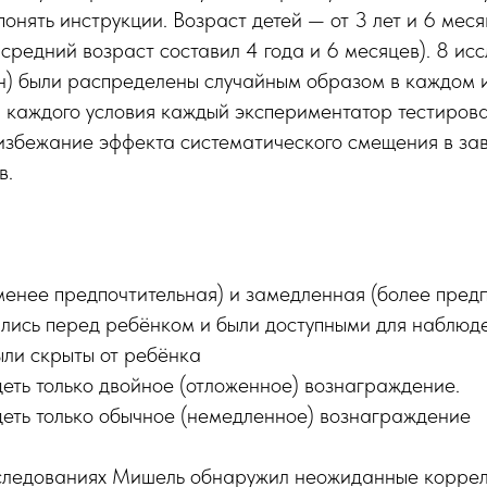
онять инструкции. Возраст детей — от 3 лет и 6 меся
 средний возраст составил 4 года и 6 месяцев). 8 ис
н) были распределены случайным образом в каждом и
 каждого условия каждый экспериментатор тестиров
 избежание эффекта систематического смещения в за
в.
енее предпочтительная) и замедленная (более предп
лись перед ребёнком и были доступными для наблюд
ли скрыты от ребёнка
деть только двойное (отложенное) вознаграждение.
деть только обычное (немедленное) вознаграждение
следованиях Мишель обнаружил неожиданные корре