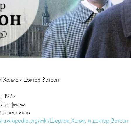
 Холмс и доктор Ватсон
, 1979
 Ленфильм
Масленников
//ru.wikipedia.org/wiki/Шерлок_Холмс_и_доктор_Ватсон