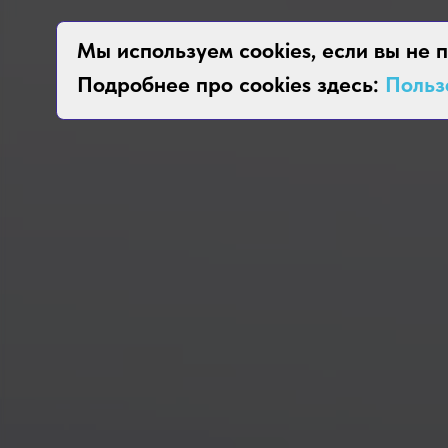
Подробнее про cookies здесь:
Пользовате