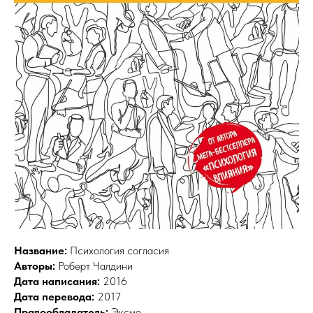
Название:
Психология согласия
Авторы:
Роберт
Чалдини
Дата написания:
2016
Дата перевода:
2017
Правообладатель:
Эксмо