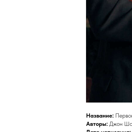
Название:
Первок
Авторы:
Джон Шо