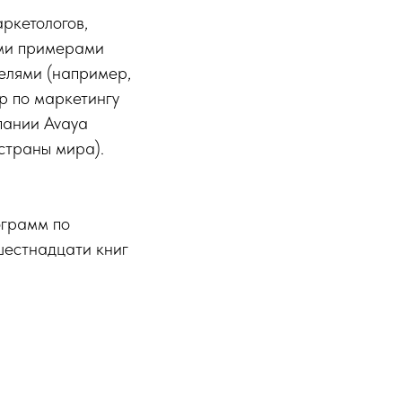
ркетологов,
ими примерами
елями (например,
р по маркетингу
мпании Avaya
страны мира).
ограмм по
шестнадцати книг