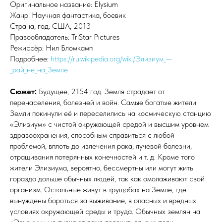
Оригинальное название: Elysium
Жанр: Научная фантастика, боевик
Страна, год: США, 2013
Правообладатель: TriStar Pictures
Режиссёр: Нил Бломкамп
Подробнее:
https://ru.wikipedia.org/wiki/Элизиум_—
_рай_не_на_Земле
Сюжет:
Будущее, 2154 год. Земля страдает от
перенаселения, болезней и войн. Самые богатые жители
Земли покинули её и переселились на космическую станцию
«Элизиум» с чистой окружающей средой и высшим уровнем
здравоохранения, способным справиться с любой
проблемой, вплоть до излечения рака, лучевой болезни,
отращивания потерянных конечностей и т. д. Кроме того
жители Элизиума, вероятно, бессмертны или могут жить
гораздо дольше обычных людей, так как омолаживают свой
организм. Остальные живут в трущобах на Земле, где
вынуждены бороться за выживание, в опасных и вредных
условиях окружающей среды и труда. Обычных землян на