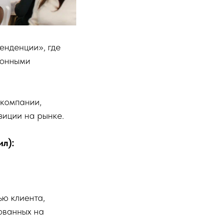
енденции», где
ионными
 компании,
зиции на рынке.
ил):
ю клиента,
ованных на