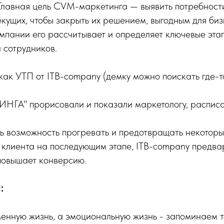
Главная цель CVM-маркетинга — выявить потребности
екущих, чтобы закрыть их решением, выгодным для биз
мпании его рассчитывает и определяет ключевые эта
 сотрудников.
как УТП от ITB-company (демку можно поискать где-то 
НГА" прорисовали и показали маркетологу, расписал
ь возможность прогревать и предотвращать некоторые р
 у клиента на последующим этапе, ITB-company предва
повышает конверсию.
:
нную жизнь, а эмоциональную жизнь - запоминаем то