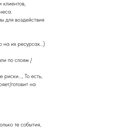
 клиентов,
неса.
пы для воздействия
на их ресурсах...)
и по слоям /
иски..., То есть,
ряет/готовит на
лько те события,