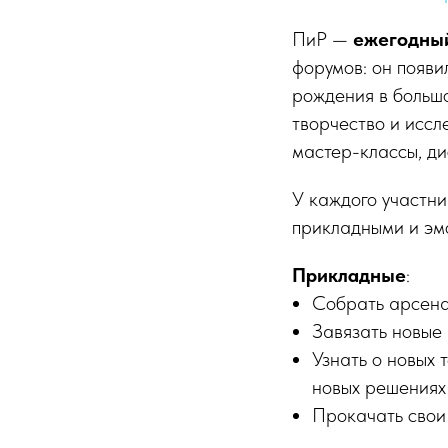
ПиР —
ежегодный
форумов: он появи
рождения в больш
творчество и иссл
мастер-классы, дис
У каждого участни
прикладными и эм
Прикладные
:
Собрать арсена
Завязать новые
Узнать о новых 
новых решениях
Прокачать свои