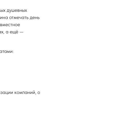
мых душевных
ина отмечать день
овместное
ах, а ещё —
атами:
изации компаний, о