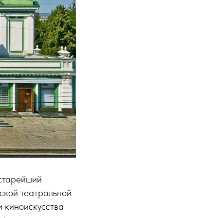
 старейший
ской театральной
и киноискусства