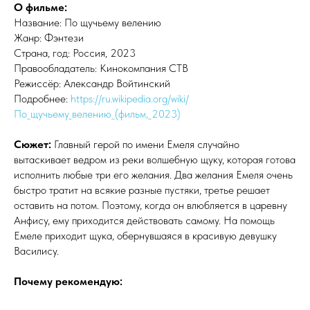
О фильме:
Название: По щучьему велению
Жанр: Фэнтези
Страна, год: Россия, 2023
Правообладатель: Кинокомпания СТВ
Режиссёр: Александр Войтинский
Подробнее:
https://ru.wikipedia.org/wiki/
По_щучьему_велению_(фильм,_2023)
Сюжет:
Главный герой по имени Емеля случайно
вытаскивает ведром из реки волшебную щуку, которая готова
исполнить любые три его желания. Два желания Емеля очень
быстро тратит на всякие разные пустяки, третье решает
оставить на потом. Поэтому, когда он влюбляется в царевну
Анфису, ему приходится действовать самому. На помощь
Емеле приходит щука, обернувшаяся в красивую девушку
Василису.
Почему рекомендую: