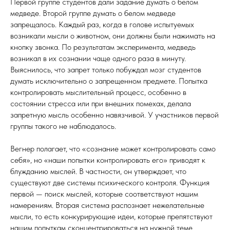
Первой группе студентов дали задание думать о белом
медведе. Второй группе думать о белом медведе
запрещалось. Каждый раз, когда в голове испытуемых
возникали мысли о животном, они должны были нажимать на
кнопку звонка. По результатам эксперимента, медведь
возникал в их сознании чаще одного раза в минуту.
Выяснилось, что запрет только побуждал мозг студентов
думать исключительно о запрещенном предмете. Попытка
контролировать мыслительный процесс, особенно в
состоянии стресса или при внешних помехах, делала
запретную мысль особенно навязчивой. У участников первой
группы такого не наблюдалось.
Вегнер полагает, что «сознание может контролировать само
себя», но «наши попытки контролировать его» приводят к
блужданию мыслей. В частности, он утверждает, что
существуют две системы психического контроля. Функция
первой — поиск мыслей, которые соответствуют нашим
намерениям. Вторая система распознает нежелательные
мысли, то есть конкурирующие идеи, которые препятствуют
нашим попыткам сконцентрироваться на нужной теме.