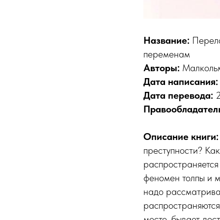
Название:
Перело
переменам
Авторы:
Малкольм
Дата написания:
Дата перевода:
2
Правообладател
Описание книги
преступности? Как
распространяется 
феномен толпы и м
надо рассматриват
распространяются 
месте, бывает дос