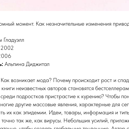
мный момент. Как незначительные изменения привод
 Гладуэлл
2002
006
ь:
Альпина Диджитал
:
Как возникает мода? Почему происходит рост и спад
 книги неизвестных авторов становятся бестселлера
среди подростков пристрастие к курению? Чтобы пон
ногие другие массовые явления, характерные для се
ь их как эпидемии. Идеи, товары, информация и тип
точно так же, как вирусы. Небольших усилий, прилож
таточно, чтобы создать глобальную тенденцию. Автор 