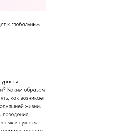
ят к глобальным
 уровня
ми? Каким образом
ять, как возникает
годняшней жизни,
ы поведения
енных в нужном
стремится ответить