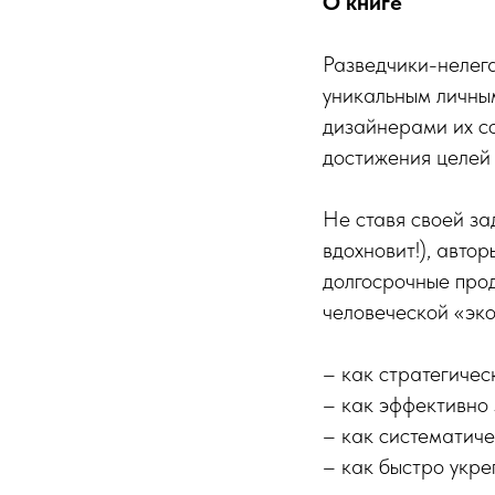
О книге
Разведчики-нелега
уникальным личным
дизайнерами их со
достижения целей 
Не ставя своей за
вдохновит!), авто
долгосрочные прод
человеческой «эко
– как стратегическ
– как эффективно 
– как систематиче
– как быстро укре