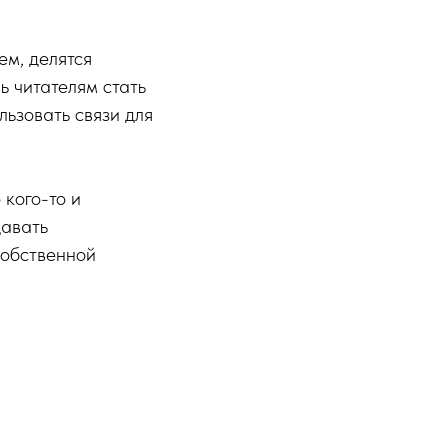
ем, делятся
ь читателям стать
ьзовать связи для
 кого-то и
давать
собственной