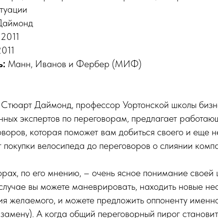
итуации
Даймонд
:
2011
2011
ь:
Манн, Иванов и Фербер (МИФ)
:
Стюарт Даймонд, профессор Уортонской школы бизне
нных экспертов по переговорам, предлагает работаю
воров, которая поможет вам добиться своего и еще н
т покупки велосипеда до переговоров о слиянии комп
орах, по его мнению, – очень ясное понимание своей 
 случае вы можете маневрировать, находить новые н
я желаемого, и можете предложить оппоненту именно 
замену). А когда общий переговорный пирог становит