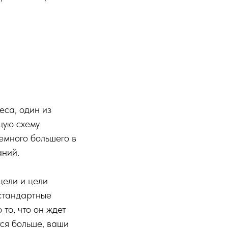
са, один из
щую схему
емного большего в
аний.
цели и цели
естандартные
то, что он ждет
ся больше, ваши